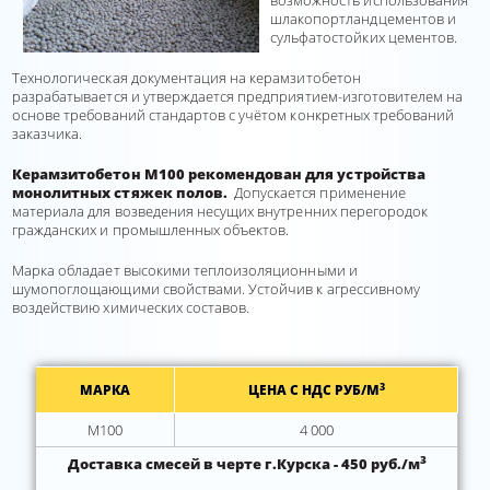
возможность использования
шлакопортландцементов и
сульфатостойких цементов.
Технологическая документация на керамзитобетон
разрабатывается и утверждается предприятием-изготовителем на
основе требований стандартов с учётом конкретных требований
заказчика.
Керамзитобетон М100 рекомендован для устройства
монолитных стяжек полов.
Допускается применение
материала для возведения несущих внутренних перегородок
гражданских и промышленных объектов.
Марка обладает высокими теплоизоляционными и
шумопоглощающими свойствами. Устойчив к агрессивному
воздействию химических составов.
3
МАРКА
ЦЕНА С НДС РУБ/М
М100
4 000
3
Доставка смесей в черте г.Курска - 450 руб./м