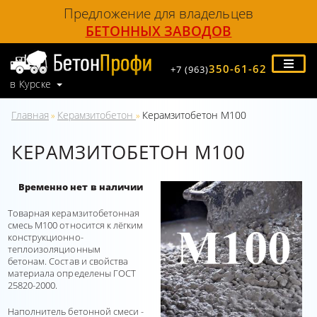
Предложение для владельцев
БЕТОННЫХ ЗАВОДОВ
350-61-62
+7 (963)
в Курске
Главная
Керамзитобетон
Керамзитобетон М100
»
»
КЕРАМЗИТОБЕТОН М100
Временно нет в наличии
Товарная керамзитобетонная
смесь М100 относится к лёгким
конструкционно-
теплоизоляционным
бетонам.
Состав и свойства
материала определены ГОСТ
25820-2000.
Наполнитель бетонной смеси -