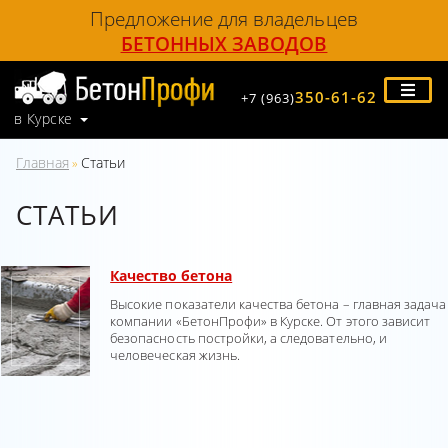
Предложение для владельцев
БЕТОННЫХ ЗАВОДОВ
350-61-62
+7 (963)
в Курске
Главная
Статьи
»
СТАТЬИ
Качество бетона
Высокие показатели качества бетона – главная задача
компании «БетонПрофи»
в Курске. От этого зависит
безопасность постройки, а следовательно, и
человеческая жизнь.