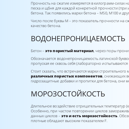
Прочность на сжатие измеряется в килограмм-силах на
песка и щбня для каждой конкретной прочности (при 
бетона. Так появились марки бетона – M50, М100 и дру
Число после буквы М – это показатель прочности на с
качество бетона.
ВОДОНЕПРОНИЦАЕМОСТЬ
Бетон –
это пористый материал
, через поры прони
Обозначается водонепроницаемость латинской буквой W
пропуская ее сквозь себя (лабораторно испытываются
Стоит сказать, что встречаются марки строительного
различных пористых компонентов
, снижающих ве
гидрозащитные добавки и пропитки для бетона, они м
МОРОЗОСТОЙКОСТЬ
Длительное воздействие отрицательных температур (к
Особенно, при частом повторении циклов замораживан
данных циклов –
это и есть морозостойкость
. Обоз
плотные обладают высоким показателем F.