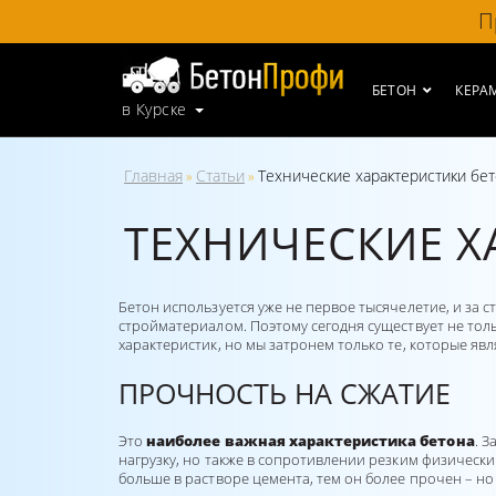
П
БЕТОН
КЕРА
в Курске
Главная
Статьи
Технические характеристики бе
»
»
ТЕХНИЧЕСКИЕ Х
Бетон используется уже не первое тысячелетие, и зa
стройматериалом. Поэтому сегодня существует не то
характеристик, но мы затронем только те, которые яв
ПРОЧНОСТЬ НА СЖАТИЕ
Это
наиболее важная характеристика бетона
. 
нагрузку, но также в сопротивлении резким физически
больше в растворе цемента, тем он более прочен – н