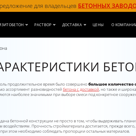
редложение для владельцев
БЕТОННЫХ ЗАВОД
МЗИТОБЕТОН
РАСТВОР
ДОСТАВКА
ЦЕНЫ
О КОМПАНИ
тона
АРАКТЕРИСТИКИ БЕТ
 столь продолжительное время было совершено
большое количество 
лько ассортимент разновидностей
бетона с доставкой
, но также и широк
ляются наиболее значимыми при выборе смеси под конкретное сооружени
Задача бетонной конструкции не просто в том, чтобы выдерживать план
м воздействиям. Прочность стройматериала достигается, прежде всего,
о при этом необходимо соблюдать пропорции остальных материалов.