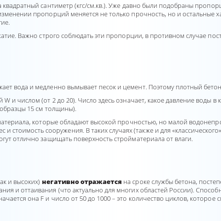
 квадратный сантиметр (кгс/см.кв.). Уже давно были подобраны пропор
изменении пропорций меняется не только прочность, но и остальные х
гие.
жатие. Важно строго соблюдать эти пропорции, в противном случае пос
кает вода и медленно вымывает песок и цемент. Поэтому плотный бетон 
 и числом (от 2 до 20). Число здесь означает, какое давление воды в 
 образцы 15 см толщины).
 материала, которые обладают высокой прочностью, но малой водонеп
с и стоимость сооружения. В таких случаях (также и для «классическог
огут отлично защищать поверхность стройматериала от влаги.
ак и высоких)
негативно отражается
на сроке службы бетона, посте
ия и оттаивания (что актуально для многих областей России). Способ
начается она F и число от 50 до 1000 – это количество циклов, которое