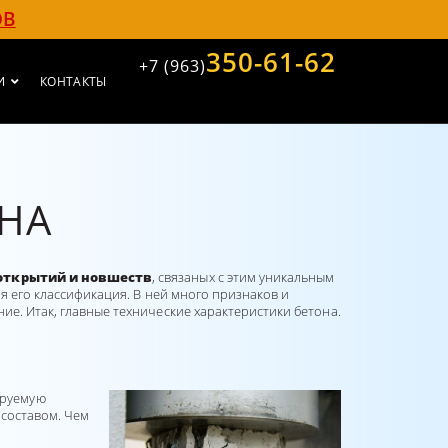
ОВ
350-61-62
+7 (963)
И
КОНТАКТЫ
ОНА
открытий и новшеств
, связаных с этим уникальным
ая его классификация. B ней много признаков и
е. Итак, главные технические характеристики бетона.
ируемую
 составом. Чем