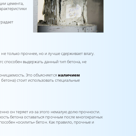
ции цемента,
арактеристики
традает
не только прочнее, но и лучше сдерживает влагу.
кгс способен выдержать данный тип бетона, не
роницаемость. Это объясняется
наличием
о» бетона) стоит использовать специальные
пенно он теряет из-за этого немалую долю прочности.
ность бетона оставаться прочным после многократных
 способен «осилить» бетон. Как правило, прочные и